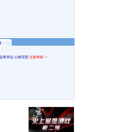
g
业界评论
心情写照
注册博客>>