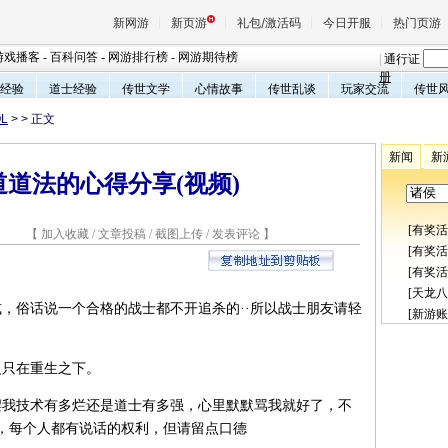
新网游
新页游
礼包/激活码
今日开服
热门页游
游戏播客
-
百科问答
-
网游排行榜
-
网游期待榜
|
通行证
册
经验
道士经验
传世文学
心情故事
传世乱谈
玩家交流
传世
L
>
> 正文
魔兽
新闻
新
道道法的心得分享(视频)
天堂
[
有奖活
8 【
加入收藏
/
文章投稿
/
截图上传
/
发表评论
】
王权与
[
有奖活
[
有奖活
[
天龙八
俗话说一个合格的战士都不开追杀的··所以战士朋友请轻
[
新游账
只在重生之下。
我技术有多烂还是道士有多强，心里默默骂我就好了，不
，每个人都有说话的权利，但请留点口德