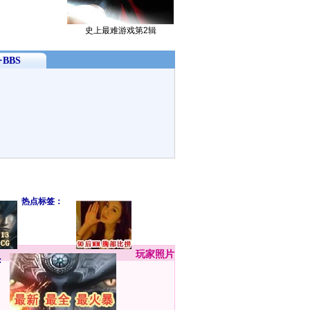
史上最难游戏第2辑
BBS
热点标签：
玩家
照片
：