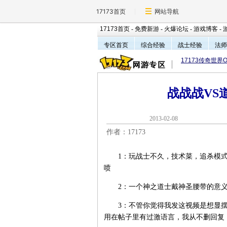
17173首页
网站导航
17173首页
-
免费新游
-
火爆论坛
-
游戏博客
-
专区首页
综合经验
战士经验
法师
17173传奇世界O
战战战VS
2013-02-0
作者：17173
1：玩战士不久，技术菜，追杀模式，
喷
2：一个神之道士戴神圣腰带的意义
3：不管你觉得我发这视频是想显摆
用在帖子里有过激语言，我从不删回复