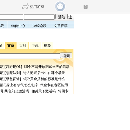
热门游戏
注
风云
物价中心
游戏论坛
文章投稿
DNF
传奇4
游
文章
百科
下载
视频
剑网3旗舰版
新天龙八部
动
][
西游记OL
]
哪个不是开放测试当天的活动
自由
诛仙世界
仙剑世界
动
][
恶魔法则
]
进入游戏后出生在哪个场景
动
][
绿色征途
]
领取黄金搭档的标准是什么
部2
]
身上有杀气怎么削掉
代金卡在老区能用
号
]
风色幻想激活码
佣兵天下激活码
轮回卡