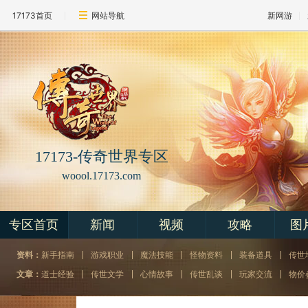
17173首页
网站导航
新网游
17173-
传奇世界专区
woool.17173.com
专区首页
新闻
视频
攻略
图
资料：
新手指南
游戏职业
魔法技能
怪物资料
装备道具
传世
文章：
道士经验
传世文学
心情故事
传世乱谈
玩家交流
物价