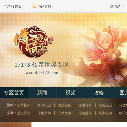
17173首页
网站导航
新网游
17173-
传奇世界专区
woool.17173.com
专区首页
新闻
视频
攻略
图
资料：
新手指南
游戏职业
魔法技能
怪物资料
装备道具
传世
文章：
道士经验
传世文学
心情故事
传世乱谈
玩家交流
物价