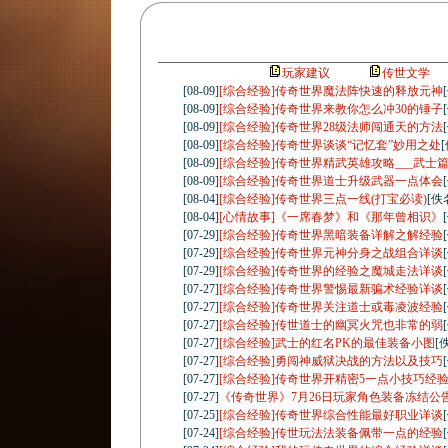
玩家建议
传世文学
[08-09]
[综合经验]传奇世界魔法阵快速的释放元神
[08-09]
[综合经验]传奇世界来教你怎么冲30的锤子
[08-09]
[综合经验]传奇世界28级法师闯通天的方法
[08-09]
[综合经验]传奇世界谈谈“记忆套”妙用之处
[08-09]
[综合经验]传奇世界精武英雄攻略___武士
[08-09]
[综合经验]传奇世界道士升级武器一点体会
[08-04]
[综合经验]传奇世界三点一线(打宝必读)
[佚
[08-04]
[心情故事]《一席春梦》和《那年曾相识》
[07-29]
[综合经验]传奇世界黑暗装备详解之解经验
[07-29]
[综合经验]传奇世界元神分身之战组合详谈
[07-29]
[综合经验]传奇世界的经验之魔城走法详谈
[07-27]
[综合经验]传奇世界警惕最新骗术经验详谈
[07-27]
[综合经验]传奇世界关注道士或毒凌波经验
[07-27]
[综合经验]传世道士的幽冥火咒也非常的弱
[07-27]
[综合经验]武士的红名PK的最佳装备小图
[
[07-27]
[综合经验]勇闯神威狱决战的方法以及技巧
[07-27]
[综合经验]传奇世界开精密5一点小技巧经
[07-27]
《传奇世界》7月26日玩家角色装备冻结公
[07-25]
[综合经验]传奇世界综合性能最好职业详谈
[07-24]
[综合经验]传世玩法法装备佩带一点的经验