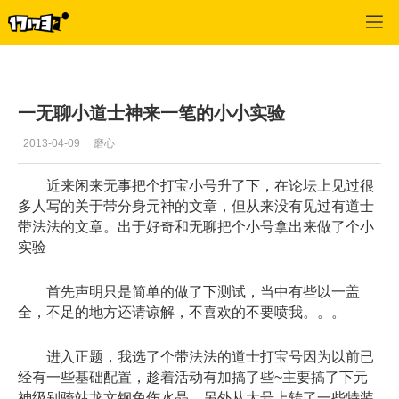
专区_《传奇世界》
>
道士经验
>
正文
一无聊小道士神来一笔的小小实验
2013-04-09
磨心
近来闲来无事把个打宝小号升了下，在论坛上见过很
多人写的关于带分身元神的文章，但从来没有见过有道士
带法法的文章。出于好奇和无聊把个小号拿出来做了个小
实验
首先声明只是简单的做了下测试，当中有些以一盖
全，不足的地方还请谅解，不喜欢的不要喷我。。。
进入正题，我选了个带法法的道士打宝号因为以前已
经有一些基础配置，趁着活动有加搞了些~主要搞了下元
神级别骑站龙文钢免伤水晶，另外从大号上转了一些特装