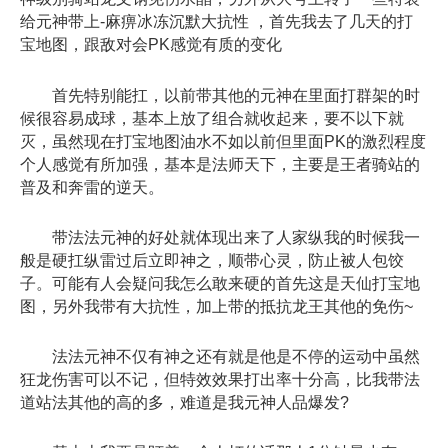
给元神带上-麻痹冰冻沉默大抗性 ，首先我去了几天的打
宝地图，跟敌对会PK感觉有质的变化
首先特别能扛，以前带其他的元神在里面打群架的时
候很容易成球，基本上放了组合就收起来，要不以下就
灭，虽然现在打宝地图油水不如以前但里面PK的激烈程度
个人感觉有所加强，基本是法师天下，主要是王者骑站的
普及和奔雷的逆天。
带法法元神的好处就体现出来了人家纵我的时候我一
般是硬扛纵雷过后立即神之，顺带心灵，防止被人包饺
子。可能有人会疑问我怎么敢来硬的首先这是天仙打宝地
图，另外我带有大抗性，加上带的抵抗龙王其他的免伤~
法法元神不仅有神之还有就是他是不停的运动中虽然
狂龙伤害可以不记，但特效效果打出率十分高，比我带法
道站法其他的高的多，难道是我元神人品爆发?