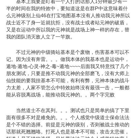
基本上我要是盯着一个人打的话那人1分钟最少有一
半的时间在我的特效中，要知道这是在群P中这意味着什
么元神级别上仙46在打宝地图基本没有人推动我元神所以
战士近不了身一近就抗拒，没有战士或者站元神的破盾，
又是在运动中所以我的元神就是战场上神一样的存在，替
我的团队消灭敌人立了一竿旗。
不过元神的中级骑站基本是个废物，伤害基本可以不
记。因为没有奔雷。。。做我本体的我基本也是运动中，
遁地-遁地-心灵-神之-毒~遁地~~~~后面我又特意找了几个
朋友测试，只要是推不动我元神的全部磨飞，没有大师上
仙技能的要我挂基本不可能，有利有弊，元神本体的战斗
力太差，人家不管怎么中特效始终没有最强一击，一般都
能从容脱离战场，能推动我元神的。。两个字完败
当然道士不在其列。。。测试也只是简单的搞了下里
面有很多不对是难免的。。。个人感觉中级道士保命法法
是个不错的选择。前提是元神的级别，否则被战士推动的
话那就死翘翘咯。打死人也是基本不可能，攻击太悲催，