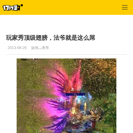
专区_《传奇世界》
>
法师经验
>
正文
玩家秀顶级翅膀，法爷就是这么屌
2013-08-26
旋律灬青蒂