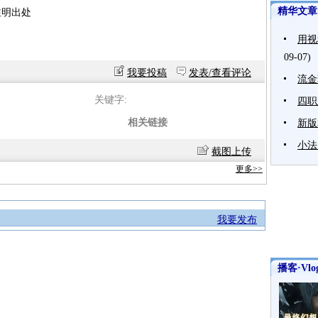
精华文章
注明出处
用视
09-07)
我要投稿
发表/查看评论
流金
关键字:
四职
相关链接
新版
小法
截图上传
更多>>
我要发布
播客·Vlo