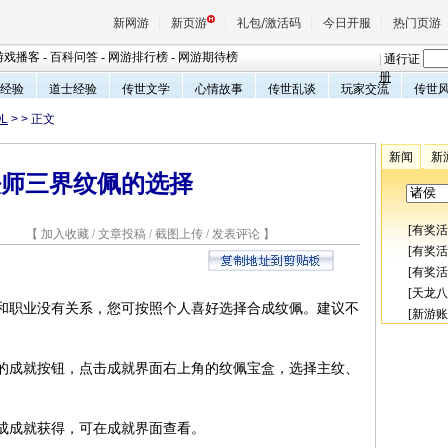
新网游
新页游
礼包/激活码
今日开服
热门页游
游戏播客
-
百科问答
-
网游排行榜
-
网游期待榜
|
通行证
册
经验
道士经验
传世文学
心情故事
传世乱谈
玩家交流
传世
L
>
> 正文
魔兽
新闻
新
法师三界纹佩的选择
天堂
[
有奖活
7 【
加入收藏
/
文章投稿
/
截图上传
/
发表评论
】
王权与
[
有奖活
[
有奖活
[
天龙八
职业没有关系，您可按照个人喜好选择合成纹佩。建议不
[
新游账
。
成就按钮，点击成就界面右上角的纹佩宝盒，选择主纹、
成就获得，可在成就界面查看。