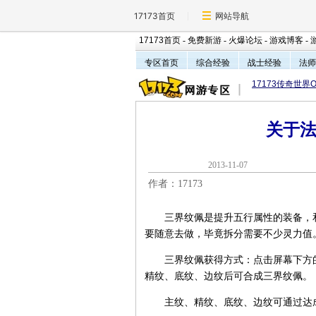
17173首页
网站导航
17173首页
-
免费新游
-
火爆论坛
-
游戏博客
-
专区首页
综合经验
战士经验
法师
17173传奇世界O
关于
2013-11-0
作者：17173
三界纹佩是提升五行属性的装备，和
要随意去做，毕竟拆分需要不少灵力值
三界纹佩获得方式：点击屏幕下方的
精纹、底纹、边纹后可合成三界纹佩。
主纹、精纹、底纹、边纹可通过达成