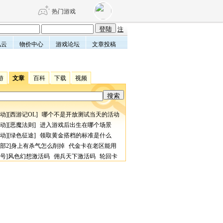
热门游戏
注
风云
物价中心
游戏论坛
文章投稿
DNF
传奇4
游
文章
百科
下载
视频
剑网3旗舰版
新天龙八部
动
][
西游记OL
]
哪个不是开放测试当天的活动
自由
诛仙世界
仙剑世界
动
][
恶魔法则
]
进入游戏后出生在哪个场景
动
][
绿色征途
]
领取黄金搭档的标准是什么
部2
]
身上有杀气怎么削掉
代金卡在老区能用
号
]
风色幻想激活码
佣兵天下激活码
轮回卡