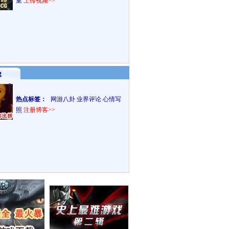
集
上传视频>>
g
热点标签：
网游八卦
业界评论
心情写
照
注册博客>>