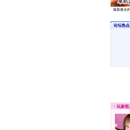
最新最全
论坛热点·
玩家
照