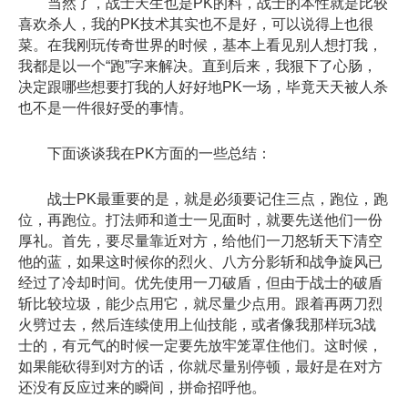
当然了，战士天生也是PK的料，战士的本性就是比较
喜欢杀人，我的PK技术其实也不是好，可以说得上也很
菜。在我刚玩传奇世界的时候，基本上看见别人想打我，
我都是以一个“跑”字来解决。直到后来，我狠下了心肠，
决定跟哪些想要打我的人好好地PK一场，毕竟天天被人杀
也不是一件很好受的事情。
下面谈谈我在PK方面的一些总结：
战士PK最重要的是，就是必须要记住三点，跑位，跑
位，再跑位。打法师和道士一见面时，就要先送他们一份
厚礼。首先，要尽量靠近对方，给他们一刀怒斩天下清空
他的蓝，如果这时候你的烈火、八方分影斩和战争旋风已
经过了冷却时间。优先使用一刀破盾，但由于战士的破盾
斩比较垃圾，能少点用它，就尽量少点用。跟着再两刀烈
火劈过去，然后连续使用上仙技能，或者像我那样玩3战
士的，有元气的时候一定要先放牢笼罩住他们。这时候，
如果能砍得到对方的话，你就尽量别停顿，最好是在对方
还没有反应过来的瞬间，拼命招呼他。