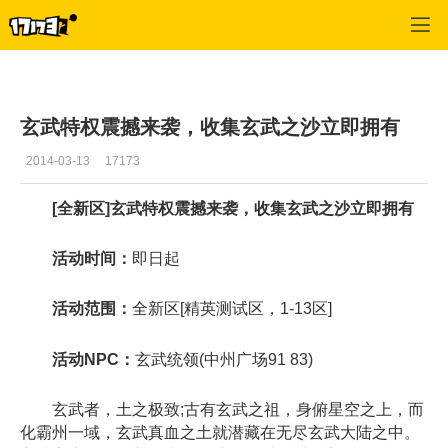
专区_《传奇世界》
>
传世风云
>
正文
玄武特权震撼来袭，收集玄武之沙立即拥有
2014-03-13
17173
[全新区]玄武特权震撼来袭，收集玄武之沙立即拥有
活动时间：
即日起
活动范围：
全新区[精英测试区，1-13区]
活动NPC：
玄武统领(中州广场91 83)
玄武者，土之极致;古有玄武之祖，身俯星空之上，而
化霸州一域，玄武真血之土就潜藏在无尽玄武大陆之中。