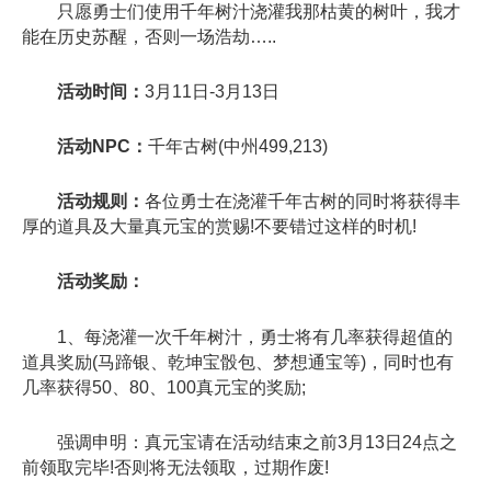
只愿勇士们使用千年树汁浇灌我那枯黄的树叶，我才
能在历史苏醒，否则一场浩劫…..
活动时间：
3月11日-3月13日
活动NPC：
千年古树(中州499,213)
活动规则：
各位勇士在浇灌千年古树的同时将获得丰
厚的道具及大量真元宝的赏赐!不要错过这样的时机!
活动奖励：
1、每浇灌一次千年树汁，勇士将有几率获得超值的
道具奖励(马蹄银、乾坤宝骰包、梦想通宝等)，同时也有
几率获得50、80、100真元宝的奖励;
强调申明：真元宝请在活动结束之前3月13日24点之
前领取完毕!否则将无法领取，过期作废!