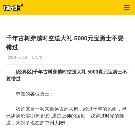
专区_《传奇世界》
>
传世风云
>
正文
千年古树穿越时空送大礼 5000元宝勇士不要
错过
2014-03-13
17173
[经典区]千年古树穿越时空送大礼 5000真元宝勇士不
要错过
尊敬的各位勇士：
我是来自一颗来自远古的大树，经过千年的风雨，早
已满身疮痍!此时此刻,通过上神的援助，我穿过时光的隧
道，来到了现在的中州大陆!