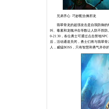
兄弟齐心 巧妙配合擒邪龙
翡翠骨龙的超强攻击是自我防御的绝
叫、毒素和龙魄冲击等数让人防不胜防。
0-21:30，各位勇士可通过点击禁地N
后，活动通道关闭，勇士们将与翡翠骨
人，威猛BOSS，只有智慧和勇气并存