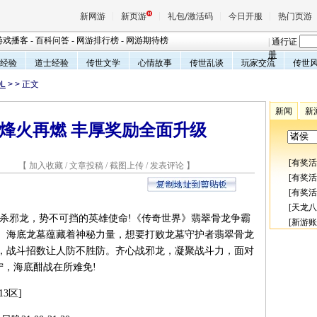
新网游
新页游
礼包/激活码
今日开服
热门页游
游戏播客
-
百科问答
-
网游排行榜
-
网游期待榜
|
通行证
册
经验
道士经验
传世文学
心情故事
传世乱谈
玩家交流
传世
L
>
> 正文
魔兽
新闻
新
烽火再燃 丰厚奖励全面升级
天堂
[
有奖活
0 【
加入收藏
/
文章投稿
/
截图上传
/
发表评论
】
王权与
[
有奖活
[
有奖活
[
天龙八
邪龙，势不可挡的英雄使命!《传奇世界》翡翠骨龙争霸
[
新游账
。海底龙墓蕴藏着神秘力量，想要打败龙墓守护者翡翠骨龙
，战斗招数让人防不胜防。齐心战邪龙，凝聚战斗力，面对
宁，海底酣战在所难免!
3区]