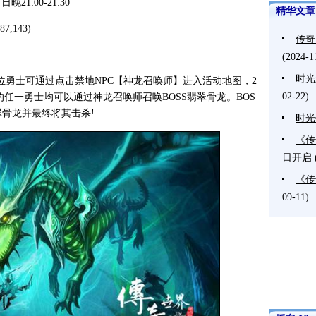
:00-21:30
精华文章
143)
传奇
(2024-1
时光
，各位勇士可通过点击禁地NPC【神龙召唤师】进入活动地图，2
02-22)
的任一勇士均可以通过神龙召唤师召唤BOSS翡翠骨龙。BOS
骨龙并最终将其击杀!
时光
《传
日开启
《传
09-11)