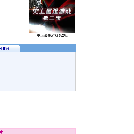
史上最难游戏第2辑
BBS
片