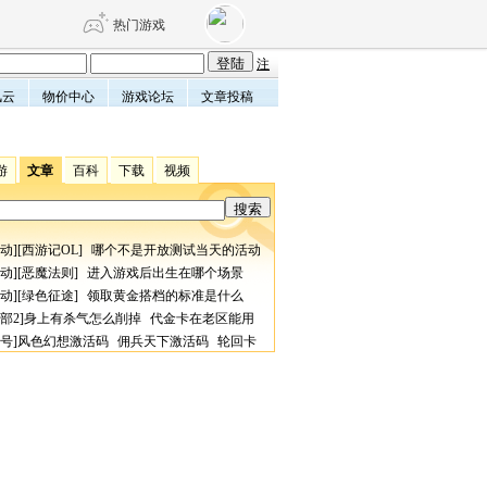
热门游戏
注
风云
物价中心
游戏论坛
文章投稿
DNF
传奇4
游
文章
百科
下载
视频
剑网3旗舰版
新天龙八部
动
][
西游记OL
]
哪个不是开放测试当天的活动
自由
诛仙世界
仙剑世界
动
][
恶魔法则
]
进入游戏后出生在哪个场景
动
][
绿色征途
]
领取黄金搭档的标准是什么
部2
]
身上有杀气怎么削掉
代金卡在老区能用
号
]
风色幻想激活码
佣兵天下激活码
轮回卡