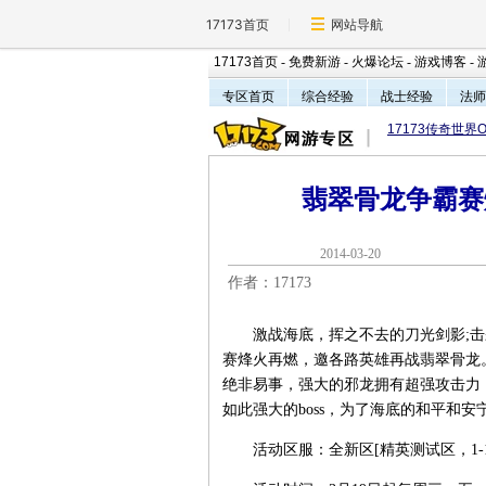
17173首页
网站导航
17173首页
-
免费新游
-
火爆论坛
-
游戏博客
-
专区首页
综合经验
战士经验
法师
17173传奇世界O
翡翠骨龙争霸赛
2014-03-2
作者：17173
激战海底，挥之不去的刀光剑影;击杀
赛烽火再燃，邀各路英雄再战翡翠骨龙
绝非易事，强大的邪龙拥有超强攻击力
如此强大的boss，为了海底的和平和安
活动区服：全新区[精英测试区，1-1