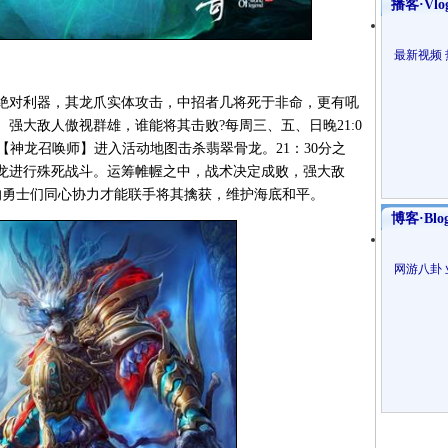
播客·Vlo
最新视频
对利器，其龙爪实体攻击，中招者几将死于非命，更有吼
强大敌人傲视群雄，谁能将其击败?每周三、五、日晚21:0
PC【神龙召唤师】进入活动地图击杀翡翠骨龙。21：30分之
龙进行殊死战斗。运筹帷幄之中，战术决定成败，强大敌
的勇士们同心协力才能联手将其擒获，维护海底和平。
博客·Blo
网游八卦