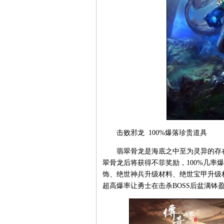
击败邪龙 100%爆落珍贵道具
翡翠骨龙是海底之中至为灵异的存在
翠骨龙后将获得不菲奖励，100%几率
饰、绝世神兵升级材料、绝世宝甲升级
超高爆率让勇士在击杀BOSS后盆满钵