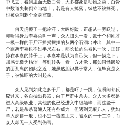
中飞去，看到里面无数白骨，大多都象是动物之类，白骨
中数道尖刺倒立与地上，若是有人掉落，纵然不被摔死，
也被尖刺刺个全身窟窿。
何天虎擦了一把冷汗，大叫好险，正想从一旁跃过，
却听得身后李嘉尖叫一声，众人扭头一看，数十个和刚才
一模一样的干尸正摇摇摆摆的从两个石洞出冲出，其中一
个距离李嘉也不过半尺左右，那长长的头被风一吹，正好
掠在李嘉的脖子上，李嘉本是以为自己头，但一摸之下，
却感觉极为枯涩，等到转头一看，方才觉，那如同骷髅般
的面孔离的如此之近，她虽然胆识异于常人，但毕竟是女
子，被惊吓的大叫起来。
众人见到如此之多干尸，都是吓了一跳，但瞬间都反
应过来，各自抽出兵器，向干尸群中杀去。众人大多都是
进入高级职业，其他的也已经进入中级颠峰，而这些干
尸，若是杀杀普通人还有些威力，但遇到无痕几人，犹如
羊入虎群一般，也不过一盏差工夫，被杀的一干二净，而
众人却无一人受到伤害。