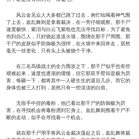
风云金见众人大多都已跳了过去，匆忙吆喝着神气围
了上去，血乱舞则是拿着裁决，在一旁仔细观察。那干尸
速度极快，紫泪与白云飞紫电也无法寻找目标，为了避免
伤到自己人，只好烧起道道火墙，围绕在那干尸周围。那
干尸的皮肤似乎防御极为强悍，在火墙中来回奔走，居然
毫无一丝变化，只有头上头被烧个干净。
在三名高级战士的全力围攻之下，那干尸似乎也有些
艰难起来，速度也逐渐的缓慢，但它那双手臂却是极为厉
害，每砸一下，都将其中一人硬生生的退后几步。而它的
身体也被三人打到，居然只有一些淡淡的白痕。
无痕手中捏的毒粉，他已看出那干尸的防御极为厉
害，在寻找机会将毒粉洒到它身上。血乱舞则围着干尸不
断的走动，似乎在寻找着一个机会。
就在那干尸用手将风云金裁决荡起之后，血乱舞将裁