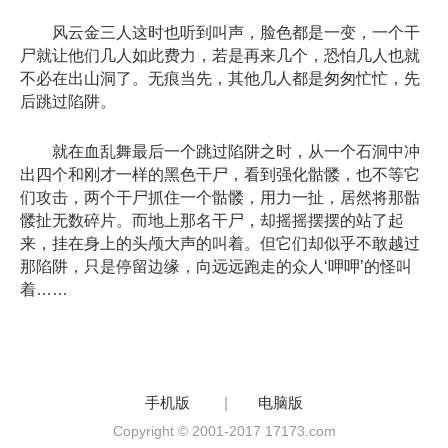
风云金三人这时也听到叫声，脸色都是一变，一个干
尸就让他们几人如此费力，若是再来几个，恐怕几人也就
不必在出山洞了。无痕当先，其他几人都是匆匆忙忙，先
后跳过陷阱。
就在血乱舞最后一个跳过陷阱之时，从一个石洞中冲
出四个和刚才一样的黑色干尸，看到强化骷髅，也不等它
们攻击，两个干尸抓住一个骷髅，用力一扯，居然将那骷
髅扯无数碎片。而地上那名干尸，却摇摇摆摆的站了起
来，挂在身上的头颅大声的叫着。但它们却似乎不敢越过
那陷阱，只是停留边缘，向远远跑走的众人‘呷呷’的怪叫
着……
手机版
|
电脑版
Copyright © 2001-2017 17173.com