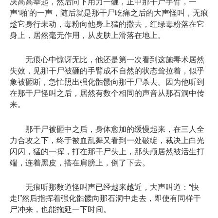
决高高举起，然后向下用力一砸，正中那干尸手臂，一
声‘啪’的一声，随后就是那干尸吃痛之后的大声怪叫，无痕
趁它身行未动，毒粉向他身上猛的撒去，红绿毒粉落在它
身上，居然毫无作用，从皮肤上滑落在地上。
无痕心中惊讶无比，他还是第一次看到这施毒术居然
失效，见那干尸被砸的手臂成不自然的状态耸拉着，似乎
象被砸断，急忙照出强化骷髅向那干尸杀去。因为他听到
在那干尸怪叫之后，居然有数个相同的声音从那石洞中传
来。
那干尸被砸中之后，身体愈加的缓慢起来，在三人全
力合攻之下，终于被血乱舞又看到一处破绽，裁决上白光
闪闪，猛的一挥，打在那干尸头上，那头颅居然被活生打
端，连着黑皮，搭在肩膀上，倒了下去。
无痕听那数道怪叫声已经越来越近，大声叫道：“快
走!”然后指挥着强化骷髅向那石洞中走去，即使有同样干
尸冲来，也能拖延一下时间。