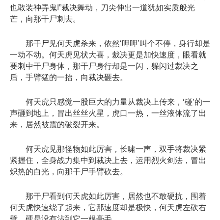
也敢装神弄鬼!”裁决舞动，刀尖伸出一道犹如实质般光
芒，向那干尸刺去。
那干尸见何天虎杀来，依然‘呷呷’叫个不停，身行却是
一动不动。何天虎见状大喜，裁决更是加快速度，眼看就
要刺中干尸身体，那干尸身行却是一闪，躲闪过裁决之
后，手臂猛的一抬，向裁决砸去。
何天虎只感觉一股巨大的力量从裁决上传来，‘碰’的一
声砸到地上，冒出丝丝火星，虎口一热，一丝液体流了出
来，居然被震的破裂开来。
何天虎见那怪物如此厉害，长啸一声，双手将裁决紧
紧握住，全身战力集中到裁决上去，运用烈火剑法，冒出
炽热的白光，向那干尸手臂砍去。
那干尸看到何天虎如此厉害，居然也不敢硬抗，围着
何天虎快速绕了起来，它那速度却是极快，何天虎左砍右
劈，硬是没有沾到它一根毫毛。