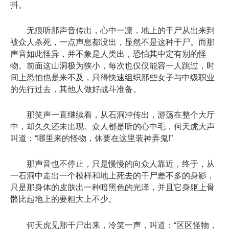
抖。
无痕听那声音传出，心中一凛，地上的干尸从出来到
被众人杀死，一点声息都没出，显然不是这种干尸。而那
声音如此怪异，并不象是人类出，恐怕其中定有别的怪
物。前面这山洞极为狭小，每次也仅仅能容一人跳过，时
间上恐怕也是来不及，只得快速组织那些女子与中级职业
的先行过去，其他人做好战斗准备。
那笑声一直继续着，从石洞冲传出，游荡在整个大厅
中，却久久还未出现。众人都是听的心中毛，何天虎大声
叫道：“哪里来的怪物，休要在这里装神弄鬼!”
那声音也不停止，只是慢慢的向众人靠近，终于，从
一石洞中走出一个模样和地上死去的干尸差不多的身影，
只是那身体的皮肤出一种暗黑色的光泽，并且它身躯上骨
骼比起地上的要粗大上不少。
何天虎见那干尸出来，冷笑一声，叫道：“区区怪物，