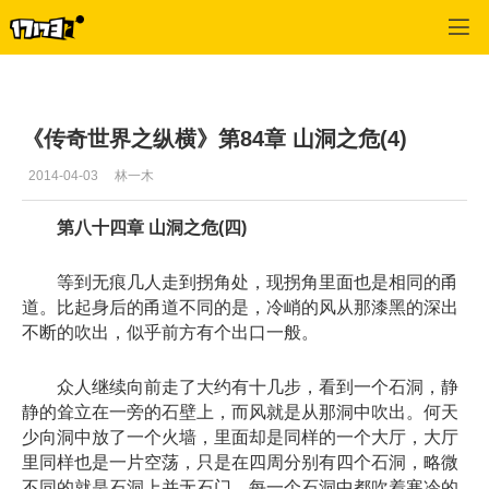
专区_《传奇世界》
>
传世文学
>
正文
《传奇世界之纵横》第84章 山洞之危(4)
2014-04-03
林一木
第八十四章 山洞之危(四)
等到无痕几人走到拐角处，现拐角里面也是相同的甬
道。比起身后的甬道不同的是，冷峭的风从那漆黑的深出
不断的吹出，似乎前方有个出口一般。
众人继续向前走了大约有十几步，看到一个石洞，静
静的耸立在一旁的石壁上，而风就是从那洞中吹出。何天
少向洞中放了一个火墙，里面却是同样的一个大厅，大厅
里同样也是一片空荡，只是在四周分别有四个石洞，略微
不同的就是石洞上并无石门。每一个石洞中都吹着寒冷的