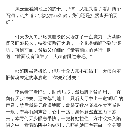
风云金看到地上的的干尸尸体，又扭头看了看那两个
石洞，沉声道：“此地并非久留，我们还是抓紧离开的要
好!”
何天少又向那略微黯淡的火墙加了一点魔力，火势瞬
间又旺盛起来，待看清路行之后，一个化身蝙蝠飞到过深
坑，落到前面，然后又仔细的打量着前面的路行，叫
道：“前面没有陷阱了，大家都跳过来吧。”
那陷阱虽然极长，但对于众人却不在话下，无痕向依
旧惊魂未定的李嘉道：“你先跳过去!”
李嘉看了看陷阱，助跑几步，然后脚下猛的用力，直
向何天少冲去。还未落到地上，只听大厅中出一道‘呷呷’的
声音，然后就是无数道哭嚎，象是无数名冤魂在大声喊叫
一般，李嘉听到声音，心中一荡，身体竟然直直向下落
去，幸亏何天少眼急手快，一把将她拉住，方才没掉入陷
阱之中。看着陷阱中的尖刺，只吓的她面色苍白，全身颤