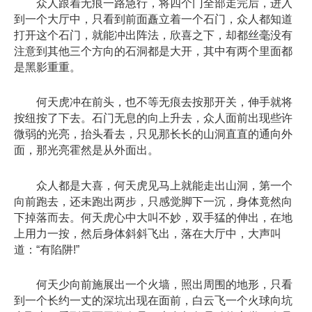
众人跟着无痕一路急行，将四个门全部走完后，进入
到一个大厅中，只看到前面矗立着一个石门，众人都知道
打开这个石门，就能冲出阵法，欣喜之下，却都丝毫没有
注意到其他三个方向的石洞都是大开，其中有两个里面都
是黑影重重。
何天虎冲在前头，也不等无痕去按那开关，伸手就将
按纽按了下去。石门无息的向上升去，众人面前出现些许
微弱的光亮，抬头看去，只见那长长的山洞直直的通向外
面，那光亮霍然是从外面出。
众人都是大喜，何天虎见马上就能走出山洞，第一个
向前跑去，还未跑出两步，只感觉脚下一沉，身体竟然向
下掉落而去。何天虎心中大叫不妙，双手猛的伸出，在地
上用力一按，然后身体斜斜飞出，落在大厅中，大声叫
道：“有陷阱!”
何天少向前施展出一个火墙，照出周围的地形，只看
到一个长约一丈的深坑出现在面前，白云飞一个火球向坑