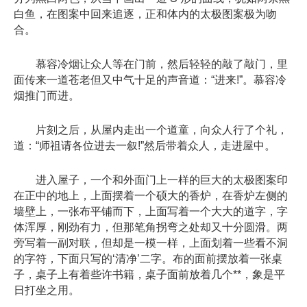
白鱼，在图案中回来追逐，正和体内的太极图案极为吻
合。
慕容冷烟让众人等在门前，然后轻轻的敲了敲门，里
面传来一道苍老但又中气十足的声音道：“进来!”。慕容冷
烟推门而进。
片刻之后，从屋内走出一个道童，向众人行了个礼，
道：“师祖请各位进去一叙!”然后带着众人，走进屋中。
进入屋子，一个和外面门上一样的巨大的太极图案印
在正中的地上，上面摆着一个硕大的香炉，在香炉左侧的
墙壁上，一张布平铺而下，上面写着一个大大的道字，字
体浑厚，刚劲有力，但那笔角拐弯之处却又十分圆滑。两
旁写着一副对联，但却是一模一样，上面划着一些看不洞
的字符，下面只写的‘清净’二字。布的面前摆放着一张桌
子，桌子上有着些许书籍，桌子面前放着几个**，象是平
日打坐之用。