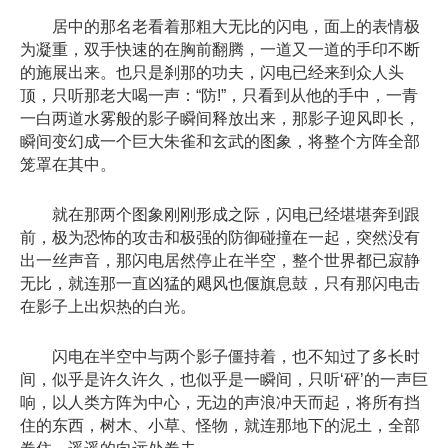
居中的那名老看着那粗大无比的闪电，面上的表情极
为凝重，双手快速的在胸前翻腾，一道又一道的手印不断
的施展出来。也只是刹那的功夫，闪电已经来到众人头
顶，只听那老大喝一声：“防!”，只看到从他的手中，一青
一白两道水雾般的影子瞬间释放出来，那影子迎风即长，
瞬间变幻成一个巨大朱雀和玄武的图象，将整个方阵全部
笼罩在其中。
就在那两个图象刚刚形成之际，闪电已经堪堪奔到跟
前，极为恐怖的攻击和极强的防御碰撞在一起，突然没有
出一丝声音，那闪电居然停止在半空，整个世界都已寂静
无比，就连那一直凶猛的飓风也偃旗息鼓，只有那闪电击
在影子上出炽热的白光。
闪电在半空中与两个影子僵持着，也不知过了多长时
间，似乎是许久许久，也似乎是一瞬间，只听‘砰’的一声巨
响，以人类方阵为中心，无边的声浪冲天而起，将所有挡
住的东西，树木、小草、怪物，就连那地下的泥土，全部