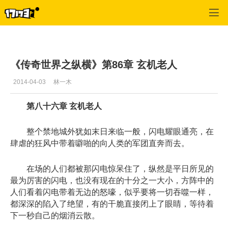
专区_《传奇世界》
>
传世文学
>
正文
《传奇世界之纵横》第86章 玄机老人
2014-04-03
林一木
第八十六章 玄机老人
整个禁地城外犹如末日来临一般，闪电耀眼通亮，在
肆虐的狂风中带着噼啪的向人类的军团直奔而去。
在场的人们都被那闪电惊呆住了，纵然是平日所见的
最为厉害的闪电，也没有现在的十分之一大小，方阵中的
人们看着闪电带着无边的怒嚎，似乎要将一切吞噬一样，
都深深的陷入了绝望，有的干脆直接闭上了眼睛，等待着
下一秒自己的烟消云散。