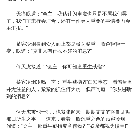
无痕叹道：“会主，我估计闪电魔也只是不屑我们罢
了，我们前来行会汇合，还有一件更为重要的事情要向会
主汇报。”
慕容冷烟看到众人面上都是极为凝重，脸色轻轻一
变，叹道：“莫非又有什么不好的消息?”
何天虎接道：“会主，你可知道重生戒指?”
慕容冷烟冷喝一声：“重生戒指?!”自知事态，看着周围
并无注意的人，紧紧的抓住何天虎，低声问道：“你从哪听
到的消息?”
何天虎被他一抓，也紧张起来，期期艾艾的将血乱舞
那日所生之事一一道来，看着一脸沉重之色的慕容冷烟，
问道：“会主，那重生戒指究竟何物?连妖魔都视为珍宝!”