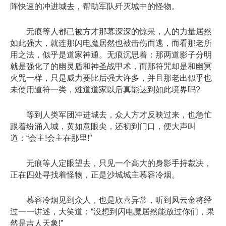
阵快速的冲进城去，帮助军队歼灭城中的怪物。
无痕等人都已被方才那幕深深的惊呆，人的力量居然
如此强大，就连那闪电魔居然也被击伤而逃，而看那老所
用之法，似乎是道家神通。无痕沉思着：那两道影子分明
就是强化了的幽灵盾和神圣战甲术，而那符咒却是和幽冥
火咒一样，只是威力要比后强大许多，并且那老出似乎也
未使用道符一类，难道道家以后真能达到如此境界吗?
等到人类军团冲进城去，众人方才反映过来，也急忙
跟着纷涌入城，黄如意眼尖，还初到门口，便大声叫
道：“会主!会主在那里!”
无痕等人定眼望去，只见一个高大的身影手持裁决，
正在四处寻找着怪物，正是沙城城主慕容冷烟。
慕容冷烟见到众人，也是欣喜异常，听到风云金将经
过一一讲述，大笑道：“没想到闪电魔居然能放过你们，果
然是吉人天象!”