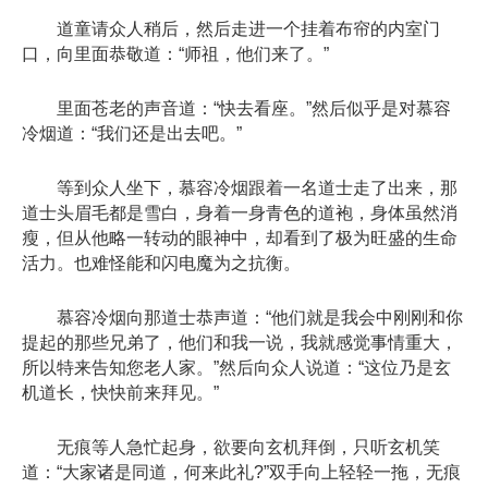
道童请众人稍后，然后走进一个挂着布帘的内室门
口，向里面恭敬道：“师祖，他们来了。”
里面苍老的声音道：“快去看座。”然后似乎是对慕容
冷烟道：“我们还是出去吧。”
等到众人坐下，慕容冷烟跟着一名道士走了出来，那
道士头眉毛都是雪白，身着一身青色的道袍，身体虽然消
瘦，但从他略一转动的眼神中，却看到了极为旺盛的生命
活力。也难怪能和闪电魔为之抗衡。
慕容冷烟向那道士恭声道：“他们就是我会中刚刚和你
提起的那些兄弟了，他们和我一说，我就感觉事情重大，
所以特来告知您老人家。”然后向众人说道：“这位乃是玄
机道长，快快前来拜见。”
无痕等人急忙起身，欲要向玄机拜倒，只听玄机笑
道：“大家诸是同道，何来此礼?”双手向上轻轻一拖，无痕