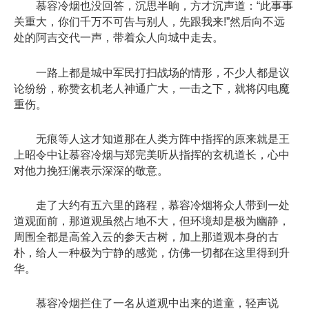
慕容冷烟也没回答，沉思半晌，方才沉声道：“此事事
关重大，你们千万不可告与别人，先跟我来!”然后向不远
处的阿吉交代一声，带着众人向城中走去。
一路上都是城中军民打扫战场的情形，不少人都是议
论纷纷，称赞玄机老人神通广大，一击之下，就将闪电魔
重伤。
无痕等人这才知道那在人类方阵中指挥的原来就是王
上昭令中让慕容冷烟与郑完美听从指挥的玄机道长，心中
对他力挽狂澜表示深深的敬意。
走了大约有五六里的路程，慕容冷烟将众人带到一处
道观面前，那道观虽然占地不大，但环境却是极为幽静，
周围全都是高耸入云的参天古树，加上那道观本身的古
朴，给人一种极为宁静的感觉，仿佛一切都在这里得到升
华。
慕容冷烟拦住了一名从道观中出来的道童，轻声说