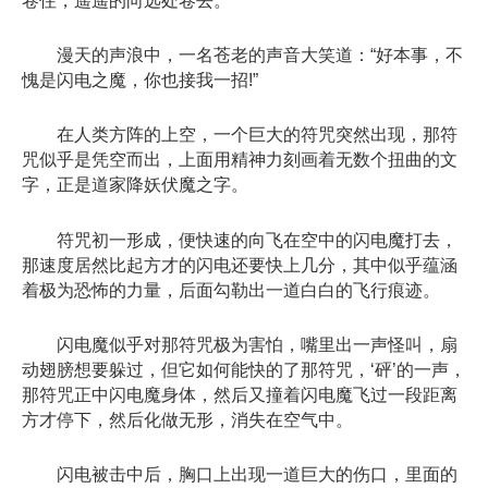
卷住，遥遥的向远处卷去。
漫天的声浪中，一名苍老的声音大笑道：“好本事，不
愧是闪电之魔，你也接我一招!”
在人类方阵的上空，一个巨大的符咒突然出现，那符
咒似乎是凭空而出，上面用精神力刻画着无数个扭曲的文
字，正是道家降妖伏魔之字。
符咒初一形成，便快速的向飞在空中的闪电魔打去，
那速度居然比起方才的闪电还要快上几分，其中似乎蕴涵
着极为恐怖的力量，后面勾勒出一道白白的飞行痕迹。
闪电魔似乎对那符咒极为害怕，嘴里出一声怪叫，扇
动翅膀想要躲过，但它如何能快的了那符咒，‘砰’的一声，
那符咒正中闪电魔身体，然后又撞着闪电魔飞过一段距离
方才停下，然后化做无形，消失在空气中。
闪电被击中后，胸口上出现一道巨大的伤口，里面的