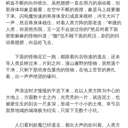
鲜血不断的向外喷出。虽然翅膀一直在用力的扇动着，但
那身体却象是极重，在空中不断的摇摆，象是马上就要缀
下来。闪电魔快速的将身体变幻成原来模样，冲天大叫了
一声，然后将身体稳住，对着人类方阵的那老道：“卑微的
人类，你居然伤我，王一定不会放过你的!”然后对着下面
密密麻麻的怪物叫道：“撤!”也不顾下面的死活，剧烈的抖
动着翅膀，向远处飞去。
下面的怪物见它一跑，都跟着向后快速的逃去，还未
等人类反映过来，片刻之间，漫山遍野的怪物，居然逃个
干净，只剩下那些身负重伤的怪物，在地上苦苦的挣扎
着，出一声声绝望的嚎叫。
声浪这时才慢慢的平息下来，在以人类方阵为中心的
大地上，方圆数十丈之内，光秃秃的一片，就连泥土，也
被硬生生的刮去一尺多深，形成一个小小的土堆。幸亏后
面禁地城的城墙极为结实，只留下无数个小坑。
人们看到妖魔已经退去，都出大声的欢叫着。人类方