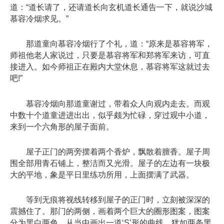
道：“道长请了，还请道长向玄机道长通告一下，就说沙城
慕容冷烟求见。”
那道童向慕容冷烟行了个礼，道：“原来是慕容将军，
师祖他老人家说过，只要是慕容将军和郑将军来访，可直
接进入。如今师祖正在殿内大堂休息，慕容将军这就过去
吧!”
慕容冷烟向那道童谢过，带着众人向观内走去。而观
中数十个道童进进出出，似乎颇为忙碌，穿过观中小道，
来到一个六角形的屋子面前。
屋子正门的两旁摆着两个香炉，飘散着膻香。屋子周
围全部用青石铺上，整洁而又光滑。屋子的左边有一块极
大的平地，象是平日里练功所用，上面摆满了武器。
等到无痕将视线转移到屋子的正门时，立刻被深深的
震撼住了。那门的两侧，画着两个巨大的圈形图案，图案
分为黑白两色，从当中画出一道‘S’形的曲线，犹如两条黑