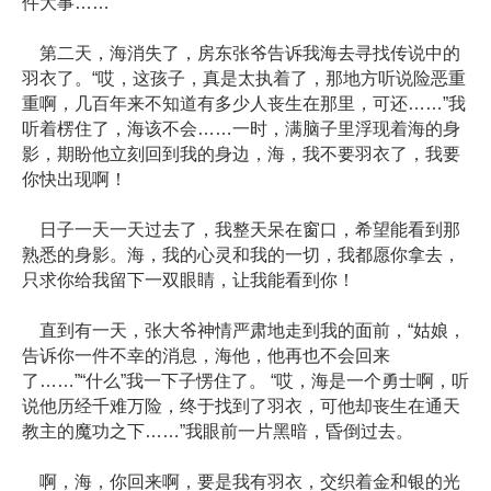
件大事……
第二天，海消失了，房东张爷告诉我海去寻找传说中的
羽衣了。“哎，这孩子，真是太执着了，那地方听说险恶重
重啊，几百年来不知道有多少人丧生在那里，可还……”我
听着楞住了，海该不会……一时，满脑子里浮现着海的身
影，期盼他立刻回到我的身边，海，我不要羽衣了，我要
你快出现啊！
日子一天一天过去了，我整天呆在窗口，希望能看到那
熟悉的身影。海，我的心灵和我的一切，我都愿你拿去，
只求你给我留下一双眼睛，让我能看到你！
直到有一天，张大爷神情严肃地走到我的面前，“姑娘，
告诉你一件不幸的消息，海他，他再也不会回来
了……”“什么”我一下子愣住了。 “哎，海是一个勇士啊，听
说他历经千难万险，终于找到了羽衣，可他却丧生在通天
教主的魔功之下……”我眼前一片黑暗，昏倒过去。
啊，海，你回来啊，要是我有羽衣，交织着金和银的光