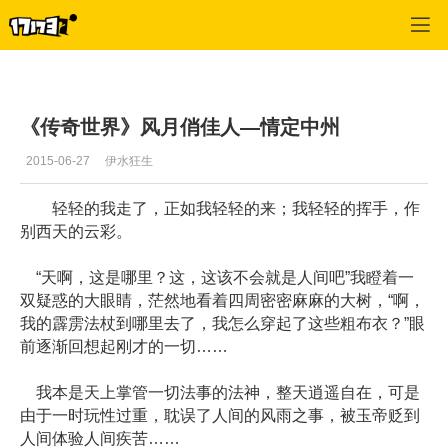
专区_《传奇世界》
>
游戏资料
>
正文
《传奇世界》风月俏佳人—情定中州
2015-06-27
伊水狂生
轻轻的我走了，正如我轻轻的来；我轻轻的挥手，作
别西天的云彩。
“天啊，这是哪里？这，这该不会就是人间吧”我瞪着一
双疑惑的大眼睛，茫然地看着四周密密麻麻的大树，“啊，
我的霹雳法杖到哪里去了，我怎么穿起了这些粗布衣？”眼
前逐渐回想起刚才的一切……
我本是天上掌管一切法事的法神，整天逍遥自在，可是
由于一时玩性过重，耽误了人间的风雨之事，被玉帝贬到
人间体验人间疾苦……