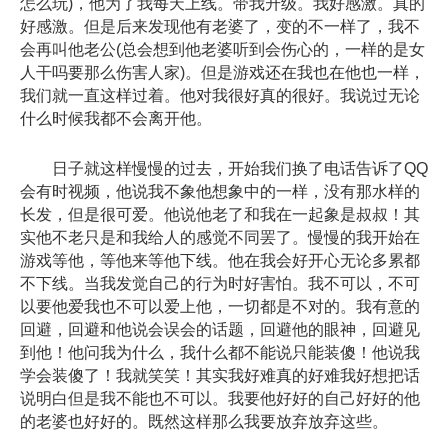
怎么玩)，他为了我每天上线。带我升级。我好感激。真的
好感激。但是后来发现他有老婆了，变的不一样了，我不
会再叫他老公(总会想到他老婆听到会伤心的，一样的是女
人干吗要那么伤害人家)。但是游戏还在我也在他也一样，
我们就一直这样过着。他对我很好真的很好。我说过无论
什么时候我都不会离开他。
日子就这样慢慢的过去，开始我们换了电话告诉了QQ
会有时视频，他说我不象他想象中的一样，没有那水样的
长发，但是很可爱。他说他老了和我在一起象是叔叔！其
实他不老只是和我给人的感觉不同罢了。慢慢的我开始在
游戏等他，等他来等他下线。他在我会好开心无论多累都
不下线。当我发觉自己的行为时好害怕。我不可以，不可
以要他爱我也不可以爱上他，一切都是不对的。我有意的
回避，回避和他说会误会的话题，回避他的眼神，回避见
到他！他问我为什么，我什么都不能说只能装傻！他说我
学会装傻了！我就笑笑！其实我好难真的好难我好想把话
说明白但是我不能也不可以。我要他好好的自己好好的他
的老婆也好好的。既然这样那么我要放弃放弃这些。