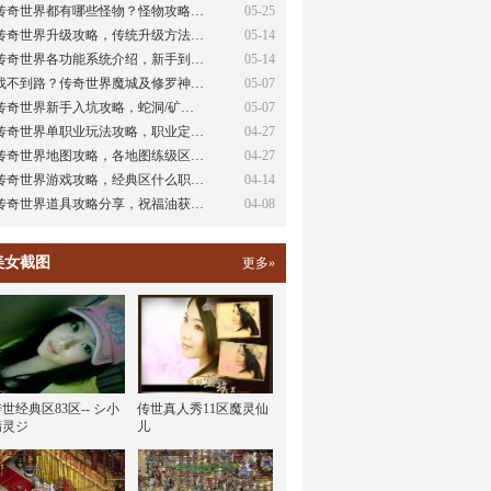
传奇世界都有哪些怪物？怪物攻略…
05-25
传奇世界升级攻略，传统升级方法…
05-14
传奇世界各功能系统介绍，新手到…
05-14
找不到路？传奇世界魔城及修罗神…
05-07
传奇世界新手入坑攻略，蛇洞/矿…
05-07
传奇世界单职业玩法攻略，职业定…
04-27
传奇世界地图攻略，各地图练级区…
04-27
传奇世界游戏攻略，经典区什么职…
04-14
传奇世界道具攻略分享，祝福油获…
04-08
美女截图
更多»
世经典区83区-- シ小
传世真人秀11区魔灵仙
精灵ジ
儿