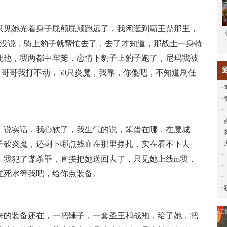
见她光着身子屁颠屁颠跑远了，我闲逛到霸王鼎那里，
二话没说，骑上豹子就帮忙去了，去了才知道，那战士一身特
死他，我两都中牢笼，恋情下豹子上豹子跑了，尼玛我被
哥哥我打不动，50只炎魔，我靠，你傻吧，不知道刷任
·
·
·
·
说实话，我心软了，我生气的说，笨蛋在哪，在魔城
·
子砍炎魔，还剩下哪点残血在那里挣扎，实在看不下去
·
·
，我犯了谋杀罪，直接把她送回去了，只见她上线m我，
·
在死水等我吧，给你点装备。
·
·
的装备还在，一把锤子，一套圣王和战袍，给了她，把