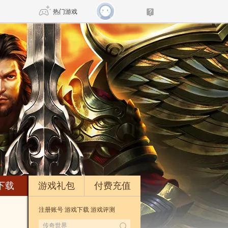
热门游戏
DNF
传奇4
剑网3旗舰版
新天龙八部
自由
诛仙世界
新仙侠5
下载
游戏礼包
付费充值
注册账号
游戏下载
游戏评测
*