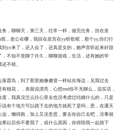
务，聊聊天，第三天，往常一样，做完任务，挂在皇
我，老公在哪，我挂在皇宫在yy听歌呢，那个yy,你们行
找到yy来了，还入会了，还真是女的，她声音听起来好甜
了，不知不觉聊了许久，聊聊游戏，生活，还有她的学
绩还不错。
落霞岛，到了那里她像傻冒一样站在海边，见我过去
有桃花，，表面说漂亮，心想tmd你不无聊么，说实话，
角度，我真没怎么往心里去也没考虑过结婚什么的，只是
听说有个地方可以跳下去的地方就死了是吗，恩，在通天
太远，懒得跑，加上又没意思，要去你自己去吧，没事就
如果以后你不要我了，或什么原因，你得陪我一起跳下