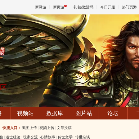
新网游
新页游
礼包/激活码
今日开服
热门页游
魔兽
天堂
王权与
专区
略
视频站
数据库
图片站
论坛
快捷入口：
截图上传
|
视频上传
|
文章投稿
验
|
道士经验
|
玩家交流
|
心情故事
|
传世文学
|
传世杂谈