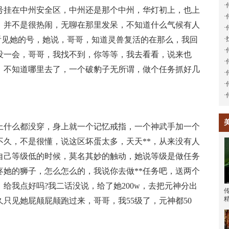
·
把号挂在中州安全区，中州还是那个中州，华灯初上，也上
·
，并不是很热闹，无聊在那里发呆，不知道什么气候有人
·
看见她的号，她说，哥哥，知道灵兽复活的在那么，我回
·
·
没一会，哥哥，我找不到，你等等，我去看看，说来也
·
，不知道哪里去了，一个破豹子无所谓，做个任务抓好几
·
·
·
什么都没穿，身上就一个记忆戒指，一个神武手加一个
不久，不是很懂，说这区坏蛋太多，天天**，从来没有人
自己等级低的时候，莫名其妙的触动，她说等级是做任务
疼她的狮子，怎么怎么的，我说你去做**任务吧，送两个
给我点好吗?我二话没说，给了她200w，去把元神分出
传
只见她屁颠屁颠跑过来，哥哥，我55级了，元神都50