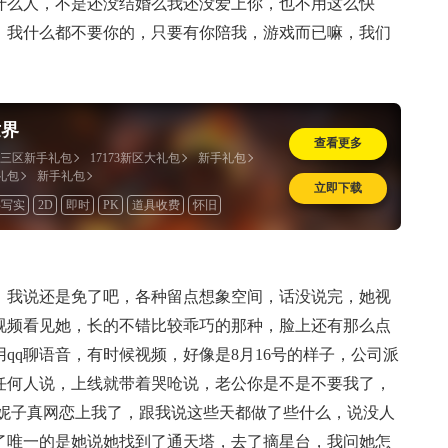
什么人，不是还没结婚么我还没爱上你，也不用这么快
，我什么都不要你的，只要有你陪我，游戏而已嘛，我们
世界
查看更多
版三区新手礼包
17173新区大礼包
新手礼包
礼包
新手礼包
立即下载
半写实
2D
即时
PK
道具收费
怀旧
我说还是免了吧，各种留点想象空间，话没说完，她视
视频看见她，长的不错比较乖巧的那种，脸上还有那么点
qq聊语音，有时候视频，好像是8月16号的样子，公司派
任何人说，上线就带着哭呛说，老公你是不是不要我了，
小妮子真网恋上我了，跟我说这些天都做了些什么，说没人
烦了唯一的是她说她找到了通天塔，去了摘星台，我问她怎