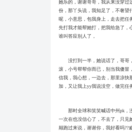
她乐的，谢谢哥哥，我从来没穿过
份，那丫头说，我知足了，不奢望
呢，小意思，包我身上，走去把任
先打我才能帮她打，把我给急了，心
谁叫答应别人了，
没打到一半，她说话了，哥哥，等
滚，小号帮帮你而已，别当我傻冒
信我，我心想，一边去，那里凉快
加，又让我上yy我说没空，做完任
那时全球和笑笑喊话中州pk，没
一次在也没信心了，不去了，只见
颠跑过来说，谢谢你，我好看吗??