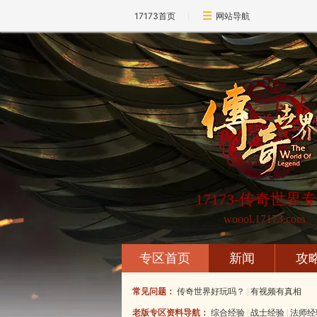
17173首页
网站导航
17173-传奇世界
woool.17173.com
专区首页
新闻
攻
常见问题：
传奇世界好玩吗？
|
有视频有真相
老版专区资料导航：
综合经验
|
战士经验
|
法师经