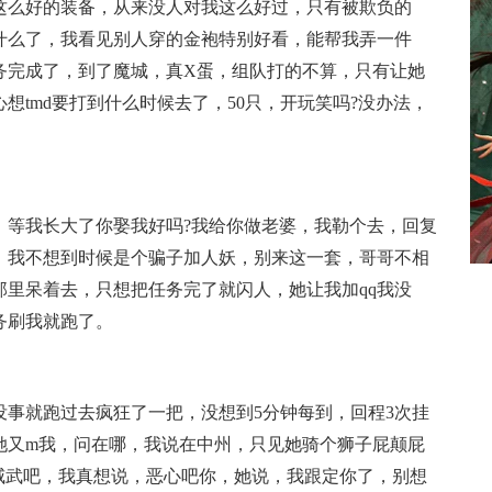
这么好的装备，从来没人对我这么好过，只有被欺负的
什么了，我看见别人穿的金袍特别好看，能帮我弄一件
务完成了，到了魔城，真X蛋，组队打的不算，只有让她
想tmd要打到什么时候去了，50只，开玩笑吗?没办法，
我长大了你娶我好吗?我给你做老婆，我勒个去，回复
，我不想到时候是个骗子加人妖，别来这一套，哥哥不相
那里呆着去，只想把任务完了就闪人，她让我加qq我没
务刷我就跑了。
事就跑过去疯狂了一把，没想到5分钟每到，回程3次挂
她又m我，问在哪，我说在中州，只见她骑个狮子屁颠屁
威武吧，我真想说，恶心吧你，她说，我跟定你了，别想