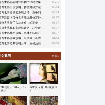
传奇世界都有哪些怪物？怪物攻略…
05-25
传奇世界升级攻略，传统升级方法…
05-14
传奇世界各功能系统介绍，新手到…
05-14
找不到路？传奇世界魔城及修罗神…
05-07
传奇世界新手入坑攻略，蛇洞/矿…
05-07
传奇世界单职业玩法攻略，职业定…
04-27
传奇世界地图攻略，各地图练级区…
04-27
传奇世界游戏攻略，经典区什么职…
04-14
传奇世界道具攻略分享，祝福油获…
04-08
美女截图
更多»
世经典区83区-- シ小
传世真人秀11区魔灵仙
精灵ジ
儿