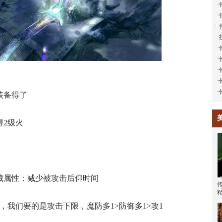
·
·
·
·
·
·
·
·
·
装备得了
2级火
属性：减少被攻击后仰时间
传
我们要的是攻击下限，魔防多1>防御多1>攻1