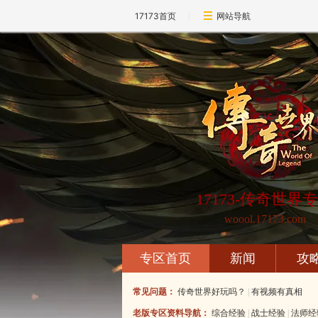
17173首页
网站导航
17173-传奇世界
woool.17173.com
专区首页
新闻
攻
常见问题：
传奇世界好玩吗？
|
有视频有真相
老版专区资料导航：
综合经验
|
战士经验
|
法师经