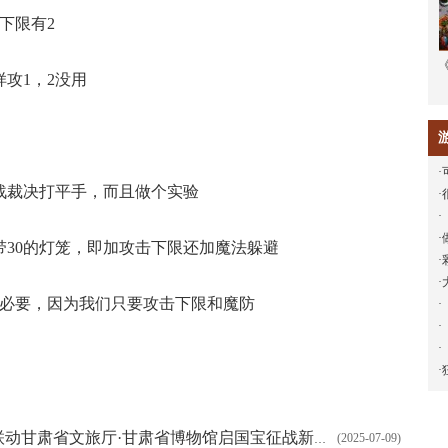
下限有2
攻1，2没用
·
裁决打平手，而且做个实验
·
·
·
0的灯笼，即加攻击下限还加魔法躲避
·
·
必要，因为我们只要攻击下限和魔防
·
·
·
·
(2025-07-09)
青铜天马踏沙城！《传奇世界》联动甘肃省文旅厅·甘肃省博物馆启国宝征战新纪元