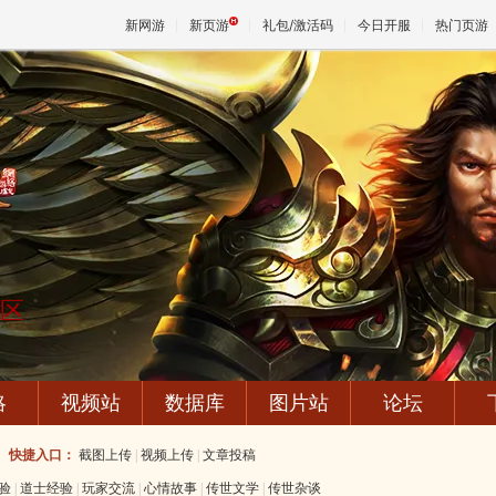
新网游
新页游
礼包/激活码
今日开服
热门页游
魔兽
天堂
王权与
专区
略
视频站
数据库
图片站
论坛
快捷入口：
截图上传
|
视频上传
|
文章投稿
验
|
道士经验
|
玩家交流
|
心情故事
|
传世文学
|
传世杂谈