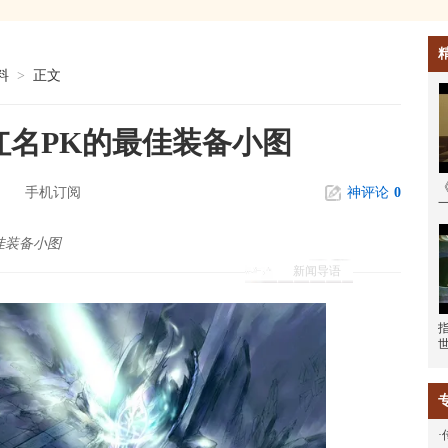
料
>
正文
红名PK的最佳装备小图
手机订阅
神评论
0
佳装备小图
新闻导语
·