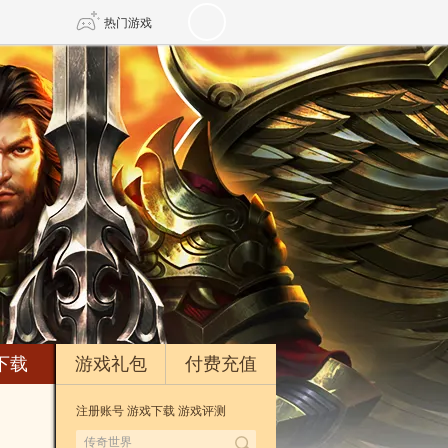
热门游戏
DNF
传奇4
剑网3旗舰版
新天龙八部
自由
诛仙世界
新仙侠5
下载
游戏礼包
付费充值
注册账号
游戏下载
游戏评测
*