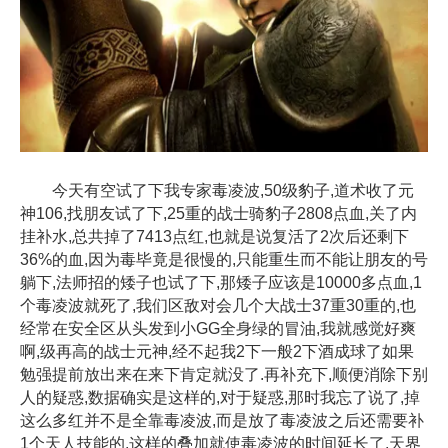
今天有空试了下我专家毒凌波,50级豹子,道术收了元
神106,找朋友试了下,25重的战士骑豹子2808点血,关了内
挂补水,总共掉了7413点红,也就是说复活了2次后还剩下
36%的血,因为毒毕竟是很慢的,只能重生而不能让朋友的号
躺下,法师招的矮子也试了下,那矮子应该是10000多点血,1
个毒凌波就死了,我们区敌对会几个大战士37重30重的,也
经常在安全区从头发到小GG全身绿的冒油,我就感觉好爽
啊,级再高的战士元神,经不起我2下一般2下酒成球了如果
勉强提前放出来在来下肯定就没了.再补充下,顺便消除下别
人的疑惑,数据确实是这样的,对于疑惑,那时我忘了说了,掉
这么多红并不是全靠毒凌波,而是放了毒凌波之后还需要补
1个天人技能的,这样的叠加就使毒凌波的时间延长了,天界