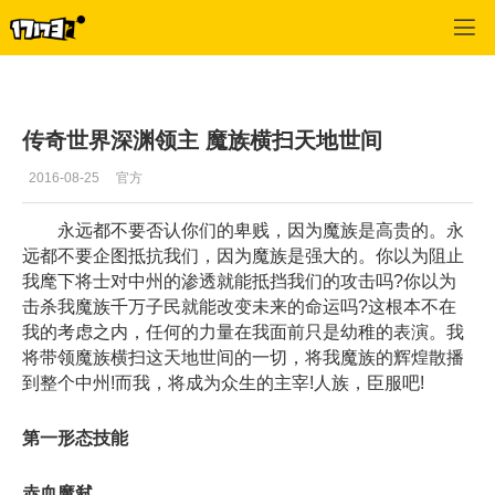
专区_《传奇世界》
>
游戏资料
>
正文
传奇世界深渊领主 魔族横扫天地世间
2016-08-25
官方
永远都不要否认你们的卑贱，因为魔族是高贵的。永
远都不要企图抵抗我们，因为魔族是强大的。你以为阻止
我麾下将士对中州的渗透就能抵挡我们的攻击吗?你以为
击杀我魔族千万子民就能改变未来的命运吗?这根本不在
我的考虑之内，任何的力量在我面前只是幼稚的表演。我
将带领魔族横扫这天地世间的一切，将我魔族的辉煌散播
到整个中州!而我，将成为众生的主宰!人族，臣服吧!
第一形态技能
赤血魔弑