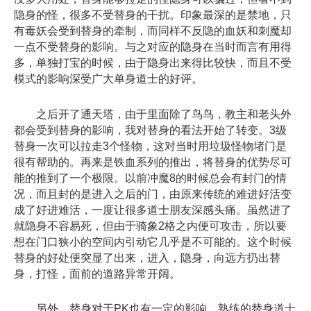
隐身的怪，很多不受替身的干扰。印象最深的是禁地，只
有毒妖会受到替身的牵制，而同样不反隐的血妖和刺魔却
一点不受替身的影响。与之对应的隐身在当时而言有用得
多，单独打宝的时候，由于隐身出来得比较快，而且不受
模式的影响深受广大单身道士的好评。
之后开了通天塔，由于里面除了鸟鸟，教主和老头外
都会受到替身的影响，我对替身的看法开始了转变。3级
替身一次可以拉走3个怪物，这对当时用垃圾怪物堵门是
很有帮助的。再来是铁血系列的推出，将替身的优势尽可
能的推到了一个极限。以前冲魔8的时候总会有封门的情
况，而且封的是进入之后的门，由原来传统的难进好活变
成了好进难活，一度让很多道士朋友深感头痛。虽然进了
就隐身不容易死，但由于骑象2格之内便可攻击，所以要
想在门口狭小的空间内引动它几乎是不可能的。这个时候
替身的好处便突显了出来，进入，隐身，向远方扔出替
身，打怪，面前的道路异常开阔。
另外，替身对于PK也有一定的影响，熟练的替身道士