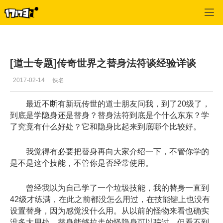
专区_《传奇世界》
>
游戏资料
>
正文
[道士专题]传奇世界之替身法符谈经验详谈
2017-02-14
佚名
最近不断有新玩传世的道士朋友问我，到了20级了，
到底是学隐身还是替身？替身法符到底是个什么东东？学
了究竟有什么好处？它和隐身比起来到底哪个比较好。
我觉得有必要把替身再向大家介绍一下，不管你学的
是不是这个技能，不管你是否经常使用。
曾经我以为自己学了一个垃圾技能，我的替身一直到
42级才练满，在此之前都没怎么用过，在技能键上也没有
设置替身，因为感觉没什么用。从以前的怪物来看也确实
没多大用处，替身能够拉走的怪隐身可以骗过，但看不到