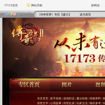
17173首页
网站导航
新网游
《传奇世界》专区【盛大】
设为首页
专区首页
|
新手指南
|
游戏职业
|
魔法技能
|
怪物资料
|
传世文学
|
心情故事
|
传世乱谈
|
玩家交流
|
物价参考
|