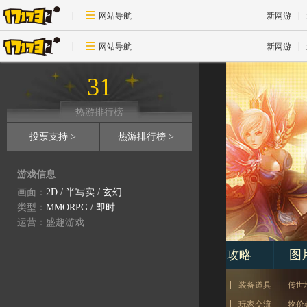
网站导航
新网游
游戏资料
网站导航
新网游
31
热游排行榜
投票支持 >
热游排行榜 >
游戏信息
17173-
传奇世界专区
画面：
2D
/
半写实
/
玄幻
woool.17173.com
类型：
MMORPG
/
即时
运营：盛趣游戏
专区首页
新闻
视频
攻略
图
资料：
新手指南
游戏职业
魔法技能
怪物资料
装备道具
传世
文章：
道士经验
传世文学
心情故事
传世乱谈
玩家交流
物价