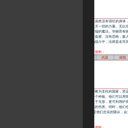
法师：洪个国家的民众虽然没有强壮的身体
弱的躯体里所蕴涵的毁灭一切的力量。无以
以自由的创造出变幻万端的魔法。华丽而有效
任何敌人的挑战，没有血腥、没有恐怖，敌
逝。在没有身体接触的战斗中，法师是名符
点击了解法师相关职业资料：
技能
盔甲
武器
戒指
道士：在百谷这个以宗教为支柱的国家，坚
命的理解力超过任何一个种族。他们可以用
可以用恐怖的毒药杀人于无形，更可利用护
量，足以抵挡任何形式的伤害。同时，他们也
兽”的人，驯服的怪兽是他们忠实的随从，会
前的敌人。
点击了解道士相关职业资料：