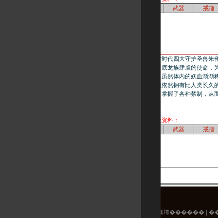
技能
盔甲
武器
戒指
妖士：妖族乃上古时代四大守护圣兽朱雀
嗣。他们承载着抵抗海底龙族肆虐的使命，
界生活和繁衍千万年，虽然体内的妖血渐渐
所继承的强大力量，但依然拥有比人类长久
结合天地的本源之力，掌握了各种禁制，从
击败对手!
点击了解妖士相关职业资料：
技能
盔甲
武器
戒指
�充�17173
|
浜烘������
|
骞垮������
|
�