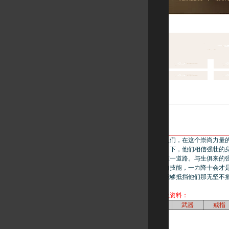
战士：来自孟虎国的人们，在这个崇尚力量
强者。在战之魂的指引下，他们相信强壮的
的战斗是获得力量的唯一道路。与生俱来的
他们放弃了华而不实的技能，一力降十会才
离的战斗中，没有人能够抵挡他们那无坚不
点击了解战士相关职业资料：
技能
盔甲
武器
戒指