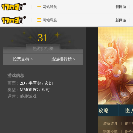
网站导航
新网游
游戏资料
网站导航
新网游
31
热游排行榜
投票支持 >
热游排行榜 >
游戏信息
17173-
传奇世界专区
画面：
2D
/
半写实
/
玄幻
woool.17173.com
类型：
MMORPG
/
即时
运营：盛趣游戏
专区首页
新闻
视频
攻略
图
资料：
新手指南
游戏职业
魔法技能
怪物资料
装备道具
传世
文章：
道士经验
传世文学
心情故事
传世乱谈
玩家交流
物价