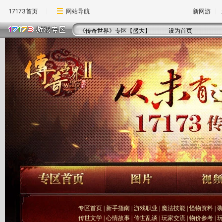
17173首页
网站导航
新网游
《传奇世界》专区【盛大】
设为首页
专区首页
|
新手指南
|
游戏职业
|
魔法技能
|
怪物资料
|
传世文学
|
心情故事
|
传世乱谈
|
玩家交流
|
物价参考
|